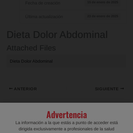
15 de enero de 2025
Fecha de creación
23 de enero de 2025
Última actualización
Dieta Dolor Abdominal
Attached Files
Dieta Dolor Abdominal
ANTERIOR
SIGUIENTE
Advertencia
Deja una respuesta
La información a la que estás a punto de acceder está
Tu dirección de correo electrónico no será publicada.
Los
dirigida exclusivamente a profesionales de la salud
campos obligatorios están marcados con
*