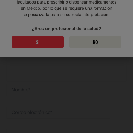
facultados para prescribir o dispensar medicamentos
en México, por lo que se requiere una formación
Comentario
*
especializada para su correcta interpretación.
¿Eres un profesional de la salud?
SI
NO
Nombre*
Correo
electrónico*
Web