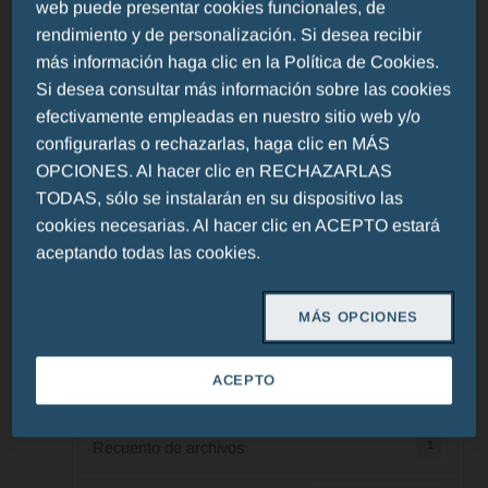
web puede presentar cookies funcionales, de
rendimiento y de personalización. Si desea recibir
más información haga clic en la Política de Cookies.
Si desea consultar más información sobre las cookies
efectivamente empleadas en nuestro sitio web y/o
configurarlas o rechazarlas, haga clic en MÁS
OPCIONES. Al hacer clic en RECHAZARLAS
TODAS, sólo se instalarán en su dispositivo las
Es necesario iniciar sesión para acceder a esta página
cookies necesarias. Al hacer clic en ACEPTO estará
aceptando todas las cookies.
Login
MÁS OPCIONES
11
Descargar
ACEPTO
1.16 MB
Tamaño del archivo
1
Recuento de archivos